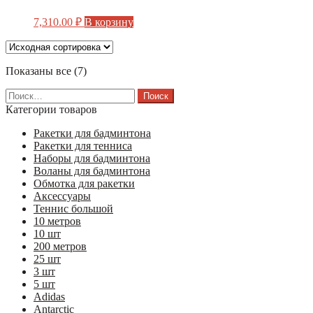
7,310.00
₽
В корзину
Показаны все (7)
Найти:
Категории товаров
Ракетки для бадминтона
Ракетки для тенниса
Наборы для бадминтона
Воланы для бадминтона
Обмотка для ракетки
Аксессуары
Теннис большой
10 метров
10 шт
200 метров
25 шт
3 шт
5 шт
Adidas
Antarctic