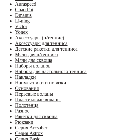
Auraspeed
Chao Pai
Dmantis
Li-ning
Victor
Yonex
Аксессуары (н/теннис)
Аксессуары для тенниса
Детские ракетки для тенниса
Мячи для н/тенниса
Мячи для сквоша
Наборы воланов
Наборы для настольного тенниса
Накладки
Напульсники и повязки
Основания
Перьевые воланы
Пластиковые воланы
Полотенца
Разное
Ракетки для сквоша
Рюкзаки
Серия Arcsaber
Серия Astrox
Серия Basic