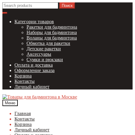
Перейти
Перейти
Найти:
к
к
навигации
содержимому
Категории товаров
Ракетки для бадминтона
Наборы для бадминтона
Воланы для бадминтона
Обмотка для ракетки
Детские ракетки
Аксессуары
Сумки и рюкзаки
Оплата и доставка
Оформление заказа
Корзина
Контакты
Личный кабинет
Меню
Главная
Контакты
Корзина
Личный кабинет