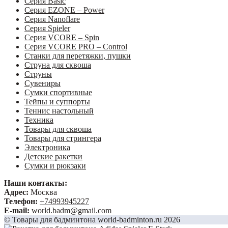
Серия Basic
Серия EZONE – Power
Серия Nanoflare
Серия Spieler
Серия VCORE – Spin
Серия VCORE PRO – Control
Станки для перетяжки, пушки
Струна для сквоша
Струны
Сувениры
Сумки спортивные
Тейпы и суппорты
Теннис настольный
Техника
Товары для сквоша
Товары для стрингера
Электроника
Детские ракетки
Сумки и рюкзаки
Наши контакты:
Адрес:
Москва
Телефон:
+74993945227
E-mail:
world.badm@gmail.com
© Товары для бадминтона world-badminton.ru 2026