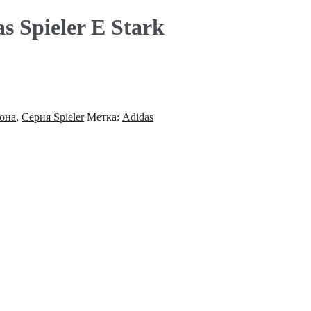
 Spieler E Stark
тона
,
Серия Spieler
Метка:
Adidas