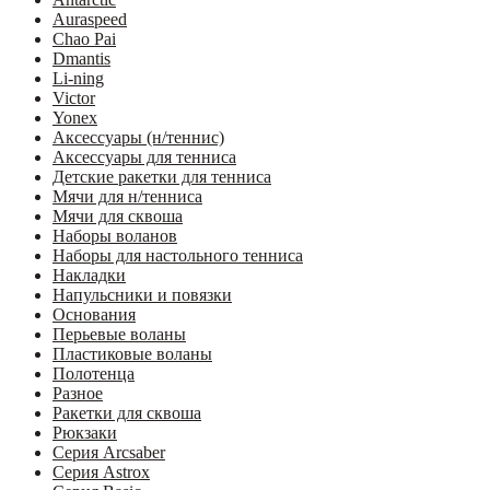
Auraspeed
Chao Pai
Dmantis
Li-ning
Victor
Yonex
Аксессуары (н/теннис)
Аксессуары для тенниса
Детские ракетки для тенниса
Мячи для н/тенниса
Мячи для сквоша
Наборы воланов
Наборы для настольного тенниса
Накладки
Напульсники и повязки
Основания
Перьевые воланы
Пластиковые воланы
Полотенца
Разное
Ракетки для сквоша
Рюкзаки
Серия Arcsaber
Серия Astrox