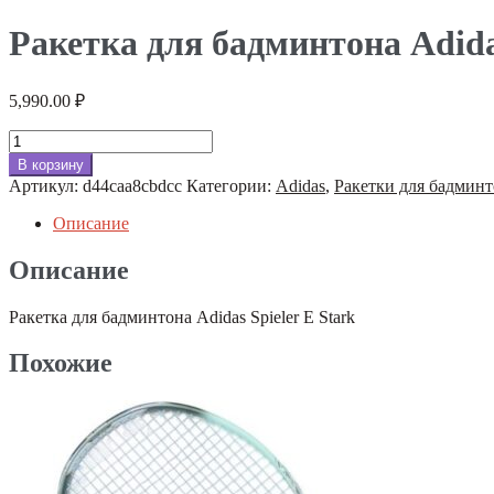
Ракетка для бадминтона Adidas
5,990.00
₽
Количество
товара
В корзину
Ракетка
Артикул:
d44caa8cbdcc
Категории:
Adidas
,
Ракетки для бадмин
для
бадминтона
Описание
Adidas
Spieler
Описание
E
Stark
Ракетка для бадминтона Adidas Spieler E Stark
Похожие