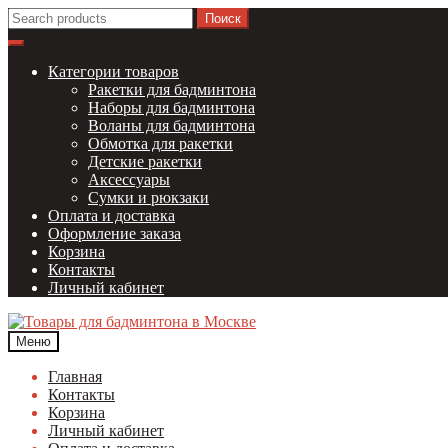
Перейти
Перейти
Найти:
к
к
навигации
содержимому
Категории товаров
Ракетки для бадминтона
Наборы для бадминтона
Воланы для бадминтона
Обмотка для ракетки
Детские ракетки
Аксессуары
Сумки и рюкзаки
Оплата и доставка
Оформление заказа
Корзина
Контакты
Личный кабинет
Меню
Главная
Контакты
Корзина
Личный кабинет