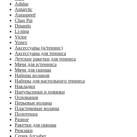
Adidas
Antarctic
Auraspeed
Chao Pai
Dmantis
Li-ning
Victor
Yonex
Аксессуары (н/теннис)
Аксессуары для тенниса
Детские ракетки для тенниса
Мячи для н/тенниса
Мячи для сквоша
Наборы воланов
Наборы для настольного тенниса
Накладки
Напульсники и повязки
Основания
Перьевые воланы
Пластиковые воланы
Полотенца
Разное
Ракетки для сквоша
Рюкзаки
Серия Arcsaber