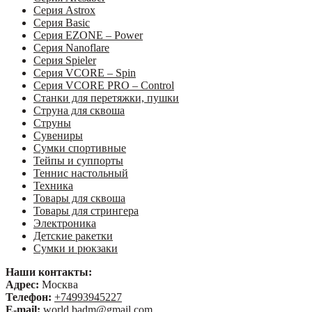
Серия Astrox
Серия Basic
Серия EZONE – Power
Серия Nanoflare
Серия Spieler
Серия VCORE – Spin
Серия VCORE PRO – Control
Станки для перетяжки, пушки
Струна для сквоша
Струны
Сувениры
Сумки спортивные
Тейпы и суппорты
Теннис настольный
Техника
Товары для сквоша
Товары для стрингера
Электроника
Детские ракетки
Сумки и рюкзаки
Наши контакты:
Адрес:
Москва
Телефон:
+74993945227
E-mail:
world.badm@gmail.com