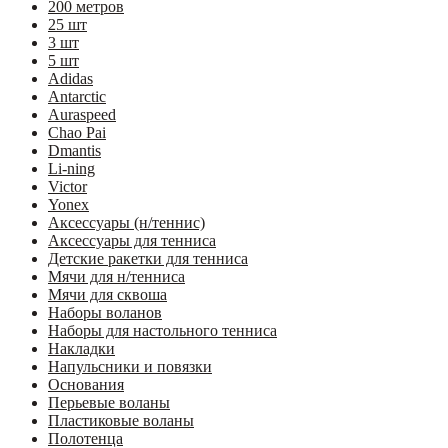
200 метров
25 шт
3 шт
5 шт
Adidas
Antarctic
Auraspeed
Chao Pai
Dmantis
Li-ning
Victor
Yonex
Аксессуары (н/теннис)
Аксессуары для тенниса
Детские ракетки для тенниса
Мячи для н/тенниса
Мячи для сквоша
Наборы воланов
Наборы для настольного тенниса
Накладки
Напульсники и повязки
Основания
Перьевые воланы
Пластиковые воланы
Полотенца