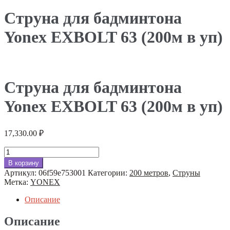
Струна для бадминтона
Yonex EXBOLT 63 (200м в уп)
Струна для бадминтона
Yonex EXBOLT 63 (200м в уп)
17,330.00
₽
Количество
товара
В корзину
Струна
Артикул:
06f59e753001
Категории:
200 метров
,
Струны
для
Метка:
YONEX
бадминтона
Yonex
Описание
EXBOLT
63
Описание
(200м