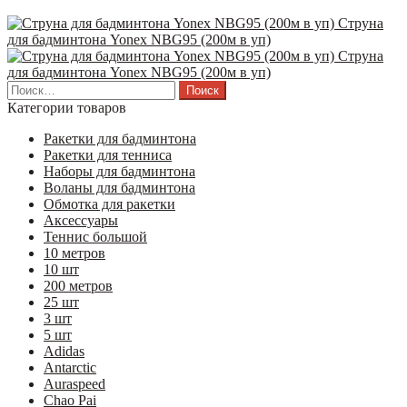
Струна
для бадминтона Yonex NBG95 (200м в уп)
Струна
для бадминтона Yonex NBG95 (200м в уп)
Найти:
Категории товаров
Ракетки для бадминтона
Ракетки для тенниса
Наборы для бадминтона
Воланы для бадминтона
Обмотка для ракетки
Аксессуары
Теннис большой
10 метров
10 шт
200 метров
25 шт
3 шт
5 шт
Adidas
Antarctic
Auraspeed
Chao Pai