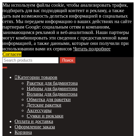
Мы используем файлы cookie, чтобы анализировать трафик,
подбирать для вас подходящий контент и рекламу, а также
дать вам возможность делиться информацией в социальных
сетях. Мы передаем информацию о ваших действиях на сайте
партнерам Google: социальным сетям и компаниям,
занимающимся рекламой и веб-аналитикой. Наши партнеры
могут комбинировать эти сведения с предоставленной вами
информацией, а также данными, которые они получили при
использовании вами их сервисов
Читать подробнее
Согласен
Перейти
Перейти
Найти:
к
к
навигации
содержимому
Категории товаров
Ракетки для бадминтона
Наборы для бадминтона
Воланы для бадминтона
Обмотка для ракетки
Детские ракетки
Аксессуары
Сумки и рюкзаки
Оплата и доставка
Оформление заказа
Корзина