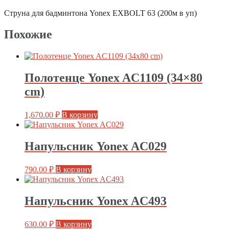
в
Струна для бадминтона Yonex EXBOLT 63 (200м в уп)
уп)
Похожие
Полотенце Yonex AC1109 (34×80
cm)
1,670.00
₽
В корзину
Напульсник Yonex AC029
790.00
₽
В корзину
Напульсник Yonex AC493
630.00
₽
В корзину