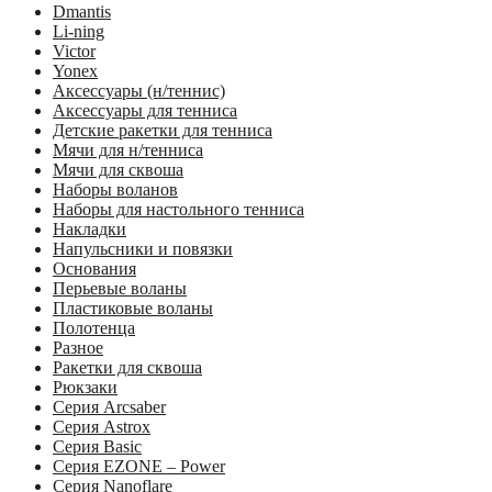
Dmantis
Li-ning
Victor
Yonex
Аксессуары (н/теннис)
Аксессуары для тенниса
Детские ракетки для тенниса
Мячи для н/тенниса
Мячи для сквоша
Наборы воланов
Наборы для настольного тенниса
Накладки
Напульсники и повязки
Основания
Перьевые воланы
Пластиковые воланы
Полотенца
Разное
Ракетки для сквоша
Рюкзаки
Серия Arcsaber
Серия Astrox
Серия Basic
Серия EZONE – Power
Серия Nanoflare