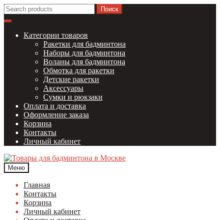
Перейти
Перейти
Найти:
к
к
навигации
содержимому
Категории товаров
Ракетки для бадминтона
Наборы для бадминтона
Воланы для бадминтона
Обмотка для ракетки
Детские ракетки
Аксессуары
Сумки и рюкзаки
Оплата и доставка
Оформление заказа
Корзина
Контакты
Личный кабинет
Меню
Главная
Контакты
Корзина
Личный кабинет