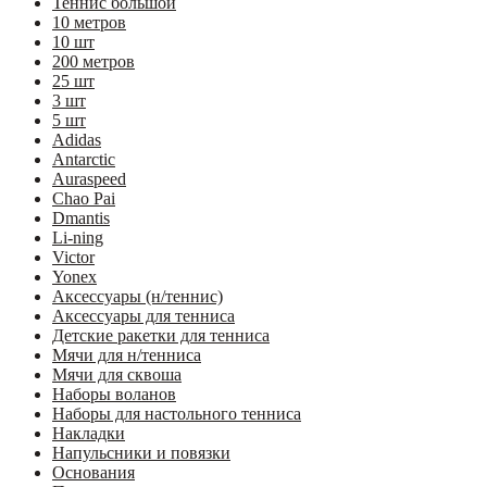
Теннис большой
10 метров
10 шт
200 метров
25 шт
3 шт
5 шт
Adidas
Antarctic
Auraspeed
Chao Pai
Dmantis
Li-ning
Victor
Yonex
Аксессуары (н/теннис)
Аксессуары для тенниса
Детские ракетки для тенниса
Мячи для н/тенниса
Мячи для сквоша
Наборы воланов
Наборы для настольного тенниса
Накладки
Напульсники и повязки
Основания