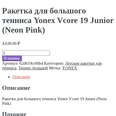
Ракетка для большого
тенниса Yonex Vcore 19 Junior
(Neon Pink)
4,630.00
₽
Количество
товара
В корзину
Ракетка
Артикул:
62d619cef6b4
Категории:
Детские ракетки для
для
тенниса
,
Теннис большой
Метка:
YONEX
большого
тенниса
Описание
Yonex
Vcore
Описание
19
Junior
Ракетка для большого тенниса Yonex Vcore 19 Junior (Neon
(Neon
Pink)
Pink)
Похожие