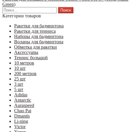
Green)
Найти:
Категории товаров
Ракетки для бадминтона
Ракетки для тенниса
Наборы для бадминтона
Воланы для бадминтона
Обмотка для ракетки
Аксессуары
Теннис большой
10 метров
10 шт
200 метров
25 шт
3 шт
5 шт
Adidas
Antarctic
Auraspeed
Chao Pai
Dmantis
Li-ning
Victor
Yonex