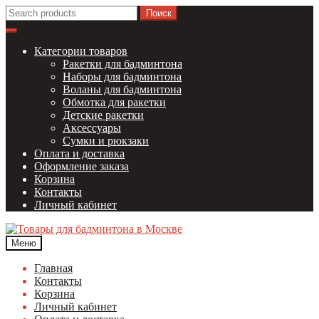
Перейти
Перейти
Найти:
к
к
навигации
содержимому
Категории товаров
Ракетки для бадминтона
Наборы для бадминтона
Воланы для бадминтона
Обмотка для ракетки
Детские ракетки
Аксессуары
Сумки и рюкзаки
Оплата и доставка
Оформление заказа
Корзина
Контакты
Личный кабинет
Меню
Главная
Контакты
Корзина
Личный кабинет