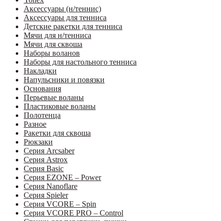
Аксессуары (н/теннис)
Аксессуары для тенниса
Детские ракетки для тенниса
Мячи для н/тенниса
Мячи для сквоша
Наборы воланов
Наборы для настольного тенниса
Накладки
Напульсники и повязки
Основания
Перьевые воланы
Пластиковые воланы
Полотенца
Разное
Ракетки для сквоша
Рюкзаки
Серия Arcsaber
Серия Astrox
Серия Basic
Серия EZONE – Power
Серия Nanoflare
Серия Spieler
Серия VCORE – Spin
Серия VCORE PRO – Control