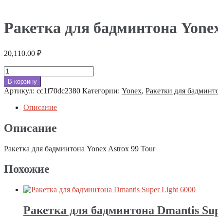
Ракетка для бадминтона Yonex
20,110.00
₽
Количество
товара
В корзину
Ракетка
Артикул:
cc1f70dc2380
Категории:
Yonex
,
Ракетки для бадминт
для
бадминтона
Описание
Yonex
Astrox
Описание
99
Tour
Ракетка для бадминтона Yonex Astrox 99 Tour
Похожие
Ракетка для бадминтона Dmantis Sup