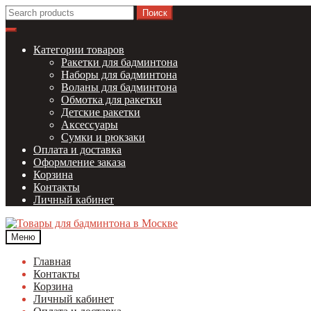
Перейти
Перейти
Найти:
к
к
навигации
содержимому
Категории товаров
Ракетки для бадминтона
Наборы для бадминтона
Воланы для бадминтона
Обмотка для ракетки
Детские ракетки
Аксессуары
Сумки и рюкзаки
Оплата и доставка
Оформление заказа
Корзина
Контакты
Личный кабинет
Меню
Главная
Контакты
Корзина
Личный кабинет