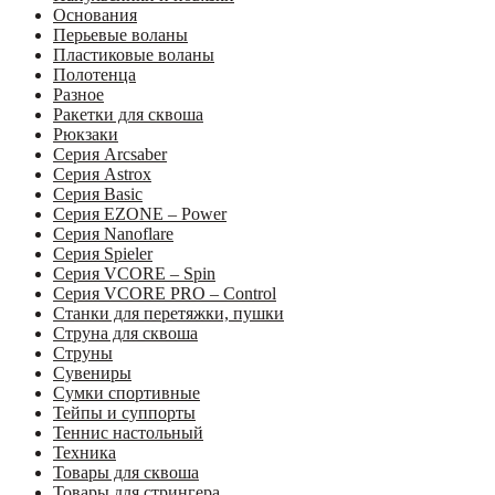
Основания
Перьевые воланы
Пластиковые воланы
Полотенца
Разное
Ракетки для сквоша
Рюкзаки
Серия Arcsaber
Серия Astrox
Серия Basic
Серия EZONE – Power
Серия Nanoflare
Серия Spieler
Серия VCORE – Spin
Серия VCORE PRO – Control
Станки для перетяжки, пушки
Струна для сквоша
Струны
Сувениры
Сумки спортивные
Тейпы и суппорты
Теннис настольный
Техника
Товары для сквоша
Товары для стрингера