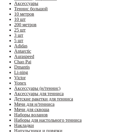
Аксессуары
Теннис большой
10 метров
10 шт
200 метров
25 шт
3 шт
5 шт
Adidas
Antarctic
Auraspeed
Chao Pai
Dmantis
Li-ning
Victor
Yonex
Аксессуары (н/теннис)
Аксессуары для тенниса
Детские ракетки для тенниса
Мячи для н/тенниса
Мячи для сквоша
Наборы воланов
Наборы для настольного тенниса
Накладки
Напульсники и повязки