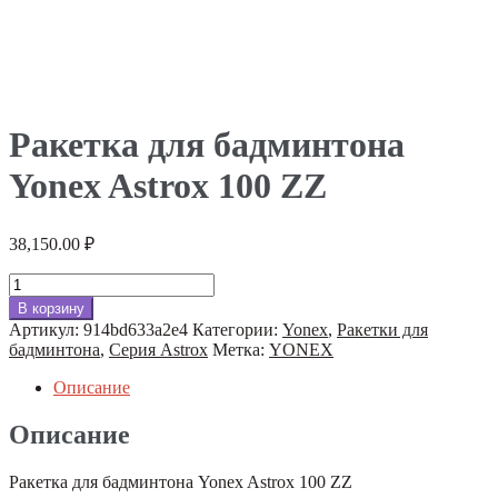
Ракетка для бадминтона
Yonex Astrox 100 ZZ
38,150.00
₽
Количество
товара
В корзину
Ракетка
Артикул:
914bd633a2e4
Категории:
Yonex
,
Ракетки для
для
бадминтона
,
Серия Astrox
Метка:
YONEX
бадминтона
Yonex
Описание
Astrox
100
Описание
ZZ
Ракетка для бадминтона Yonex Astrox 100 ZZ