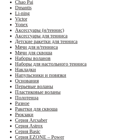
Chao Pai
Dmantis
Li-ning
Victor
Yonex
Аксессуары (н/теннис)
Аксессуары для тенниса
Детские ракетки для тенниса
Мячи для н/тенниса
Мячи для сквоша
Наборы воланов
Наборы для настольного тенниса
Накладки
Напульсники и повязки
Основания
Перьевые воланы
Пластиковые воланы
Полотенца
Разное
Ракетки для сквоша
Рюкзаки
Серия Arcsaber
Серия Astrox
Серия Basic
Серия EZONE – Power