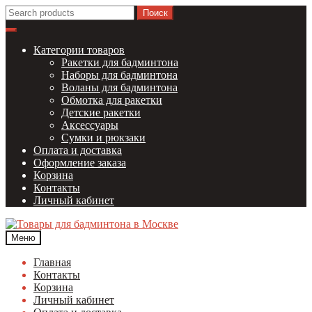
Перейти
Перейти
Найти:
к
к
навигации
содержимому
Категории товаров
Ракетки для бадминтона
Наборы для бадминтона
Воланы для бадминтона
Обмотка для ракетки
Детские ракетки
Аксессуары
Сумки и рюкзаки
Оплата и доставка
Оформление заказа
Корзина
Контакты
Личный кабинет
Меню
Главная
Контакты
Корзина
Личный кабинет