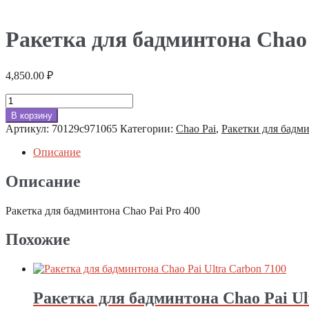
Ракетка для бадминтона Chao 
4,850.00
₽
Количество
товара
В корзину
Ракетка
Артикул:
70129c971065
Категории:
Chao Pai
,
Ракетки для бадм
для
бадминтона
Описание
Chao
Pai
Описание
Pro
400
Ракетка для бадминтона Chao Pai Pro 400
Похожие
Ракетка для бадминтона Chao Pai Ul