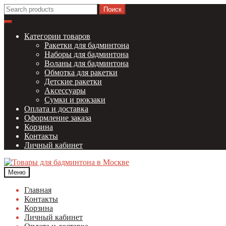
Перейти
Перейти
Найти:
к
к
навигации
содержимому
Категории товаров
Ракетки для бадминтона
Наборы для бадминтона
Воланы для бадминтона
Обмотка для ракетки
Детские ракетки
Аксессуары
Сумки и рюкзаки
Оплата и доставка
Оформление заказа
Корзина
Контакты
Личный кабинет
Меню
Главная
Контакты
Корзина
Личный кабинет