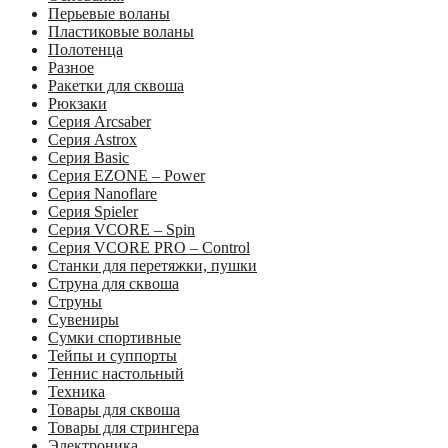
Перьевые воланы
Пластиковые воланы
Полотенца
Разное
Ракетки для сквоша
Рюкзаки
Серия Arcsaber
Серия Astrox
Серия Basic
Серия EZONE – Power
Серия Nanoflare
Серия Spieler
Серия VCORE – Spin
Серия VCORE PRO – Control
Станки для перетяжки, пушки
Струна для сквоша
Струны
Сувениры
Сумки спортивные
Тейпы и суппорты
Теннис настольный
Техника
Товары для сквоша
Товары для стрингера
Электроника