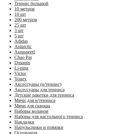
Теннис большой
10 метров
10 шт
200 метров
25 шт
3 шт
5 шт
Adidas
Antarctic
Auraspeed
Chao Pai
Dmantis
Li-ning
Victor
Yonex
Аксессуары (н/теннис)
Аксессуары для тенниса
Детские ракетки для тенниса
Мячи для н/тенниса
Мячи для сквоша
Наборы воланов
Наборы для настольного тенниса
Накладки
Напульсники и повязки
Основания