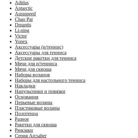
Adidas
Antarctic
Auraspeed
Chao Pai
Dmantis
Li-ning
Victor
Yonex
Аксессуары (н/теннис)
Аксессуары для тенниса
Детские ракетки для тенниса
Мячи для н/тенниса
Мячи для сквоша
Наборы воланов
Наборы для настольного тенниса
Накладки
Напульсники и повязки
Основания
Перьевые воланы
Пластиковые воланы
Полотенца
Разное
Ракетки для сквоша
Рюкзаки
Серия Arcsaber