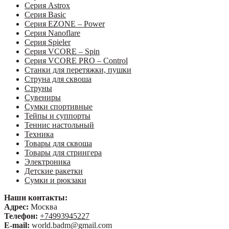
Серия Astrox
Серия Basic
Серия EZONE – Power
Серия Nanoflare
Серия Spieler
Серия VCORE – Spin
Серия VCORE PRO – Control
Станки для перетяжки, пушки
Струна для сквоша
Струны
Сувениры
Сумки спортивные
Тейпы и суппорты
Теннис настольный
Техника
Товары для сквоша
Товары для стрингера
Электроника
Детские ракетки
Сумки и рюкзаки
Наши контакты:
Адрес:
Москва
Телефон:
+74993945227
E-mail:
world.badm@gmail.com