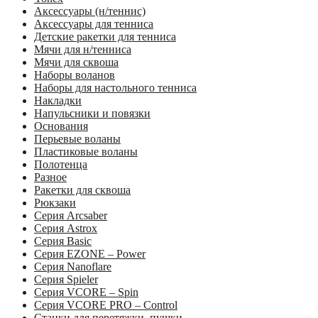
Аксессуары (н/теннис)
Аксессуары для тенниса
Детские ракетки для тенниса
Мячи для н/тенниса
Мячи для сквоша
Наборы воланов
Наборы для настольного тенниса
Накладки
Напульсники и повязки
Основания
Перьевые воланы
Пластиковые воланы
Полотенца
Разное
Ракетки для сквоша
Рюкзаки
Серия Arcsaber
Серия Astrox
Серия Basic
Серия EZONE – Power
Серия Nanoflare
Серия Spieler
Серия VCORE – Spin
Серия VCORE PRO – Control
Станки для перетяжки, пушки