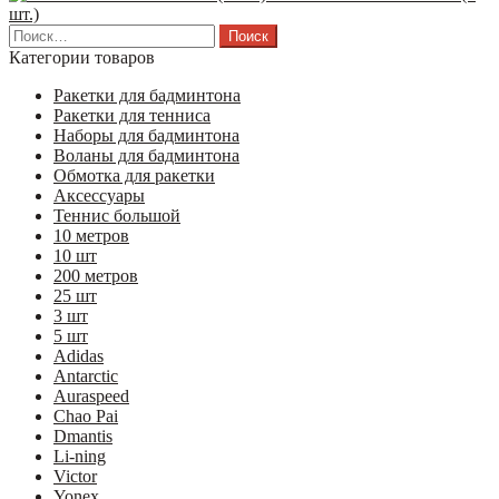
шт.)
Найти:
Категории товаров
Ракетки для бадминтона
Ракетки для тенниса
Наборы для бадминтона
Воланы для бадминтона
Обмотка для ракетки
Аксессуары
Теннис большой
10 метров
10 шт
200 метров
25 шт
3 шт
5 шт
Adidas
Antarctic
Auraspeed
Chao Pai
Dmantis
Li-ning
Victor
Yonex