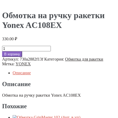
Обмотка на ручку ракетки
Yonex AC108EX
330.00
₽
Количество
товара
В корзину
Обмотка
Артикул:
730a2882f13f
Категория:
Обмотка для ракетки
на
Метка:
YONEX
ручку
ракетки
Описание
Yonex
AC108EX
Описание
Обмотка на ручку ракетки Yonex AC108EX
Похожие