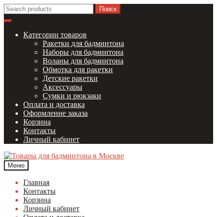
Перейти
Перейти
Найти:
к
к
навигации
содержимому
Категории товаров
Ракетки для бадминтона
Наборы для бадминтона
Воланы для бадминтона
Обмотка для ракетки
Детские ракетки
Аксессуары
Сумки и рюкзаки
Оплата и доставка
Оформление заказа
Корзина
Контакты
Личный кабинет
Меню
Главная
Контакты
Корзина
Личный кабинет