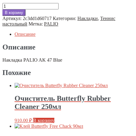
Количество
товара
В корзину
Накладка
Артикул:
2c3dd1d60717
Категории:
Накладки
,
Теннис
PALIO
настольный
Метка:
PALIO
AK
47
Описание
Blue
Описание
Накладка PALIO AK 47 Blue
Похожие
Очиститель Butterfly Rubber
Cleaner 250мл
910.00
₽
В корзину