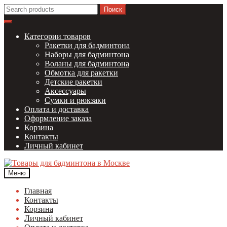
Перейти
Перейти
Найти:
к
к
навигации
содержимому
Категории товаров
Ракетки для бадминтона
Наборы для бадминтона
Воланы для бадминтона
Обмотка для ракетки
Детские ракетки
Аксессуары
Сумки и рюкзаки
Оплата и доставка
Оформление заказа
Корзина
Контакты
Личный кабинет
Меню
Главная
Контакты
Корзина
Личный кабинет