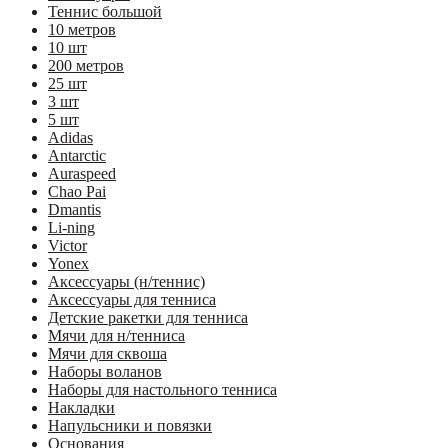
Теннис большой
10 метров
10 шт
200 метров
25 шт
3 шт
5 шт
Adidas
Antarctic
Auraspeed
Chao Pai
Dmantis
Li-ning
Victor
Yonex
Аксессуары (н/теннис)
Аксессуары для тенниса
Детские ракетки для тенниса
Мячи для н/тенниса
Мячи для сквоша
Наборы воланов
Наборы для настольного тенниса
Накладки
Напульсники и повязки
Основания