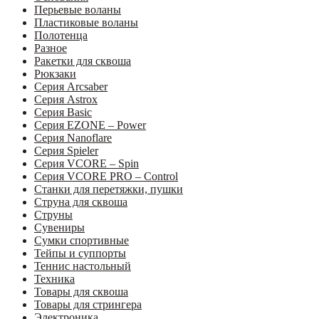
Перьевые воланы
Пластиковые воланы
Полотенца
Разное
Ракетки для сквоша
Рюкзаки
Серия Arcsaber
Серия Astrox
Серия Basic
Серия EZONE – Power
Серия Nanoflare
Серия Spieler
Серия VCORE – Spin
Серия VCORE PRO – Control
Станки для перетяжки, пушки
Струна для сквоша
Струны
Сувениры
Сумки спортивные
Тейпы и суппорты
Теннис настольный
Техника
Товары для сквоша
Товары для стрингера
Электроника