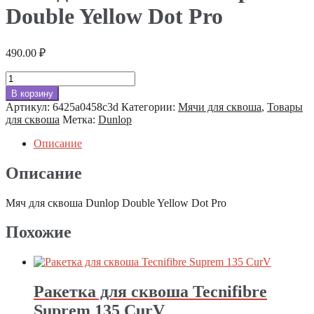
Double Yellow Dot Pro
490.00
₽
Количество
товара
В корзину
Мяч
Артикул:
6425a0458c3d
Категории:
Мячи для сквоша
,
Товары
для
для сквоша
Метка:
Dunlop
сквоша
Dunlop
Описание
Double
Yellow
Описание
Dot
Pro
Мяч для сквоша Dunlop Double Yellow Dot Pro
Похожие
Ракетка для сквоша Tecnifibre
Suprem 135 CurV