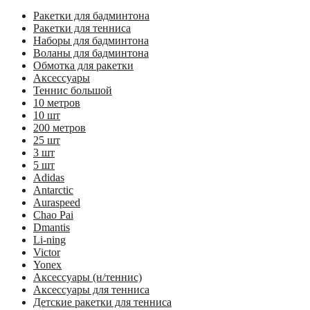
Ракетки для бадминтона
Ракетки для тенниса
Наборы для бадминтона
Воланы для бадминтона
Обмотка для ракетки
Аксессуары
Теннис большой
10 метров
10 шт
200 метров
25 шт
3 шт
5 шт
Adidas
Antarctic
Auraspeed
Chao Pai
Dmantis
Li-ning
Victor
Yonex
Аксессуары (н/теннис)
Аксессуары для тенниса
Детские ракетки для тенниса