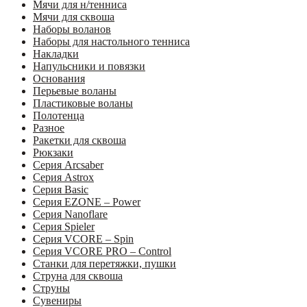
Мячи для н/тенниса
Мячи для сквоша
Наборы воланов
Наборы для настольного тенниса
Накладки
Напульсники и повязки
Основания
Перьевые воланы
Пластиковые воланы
Полотенца
Разное
Ракетки для сквоша
Рюкзаки
Серия Arcsaber
Серия Astrox
Серия Basic
Серия EZONE – Power
Серия Nanoflare
Серия Spieler
Серия VCORE – Spin
Серия VCORE PRO – Control
Станки для перетяжки, пушки
Струна для сквоша
Струны
Сувениры