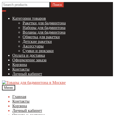
Перейти
Перейти
Найти:
к
к
навигации
содержимому
Категории товаров
Ракетки для бадминтона
Наборы для бадминтона
Воланы для бадминтона
Обмотка для ракетки
Детские ракетки
Аксессуары
Сумки и рюкзаки
Оплата и доставка
Оформление заказа
Корзина
Контакты
Личный кабинет
Меню
Главная
Контакты
Корзина
Личный кабинет