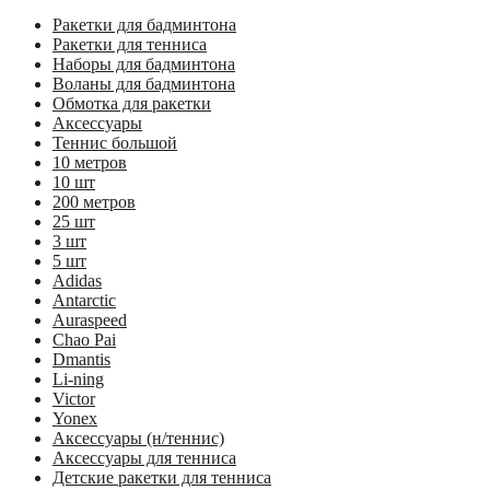
Ракетки для бадминтона
Ракетки для тенниса
Наборы для бадминтона
Воланы для бадминтона
Обмотка для ракетки
Аксессуары
Теннис большой
10 метров
10 шт
200 метров
25 шт
3 шт
5 шт
Adidas
Antarctic
Auraspeed
Chao Pai
Dmantis
Li-ning
Victor
Yonex
Аксессуары (н/теннис)
Аксессуары для тенниса
Детские ракетки для тенниса