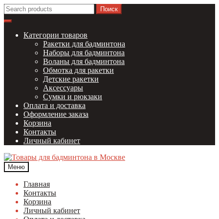
Перейти
Перейти
Найти:
к
к
навигации
содержимому
Категории товаров
Ракетки для бадминтона
Наборы для бадминтона
Воланы для бадминтона
Обмотка для ракетки
Детские ракетки
Аксессуары
Сумки и рюкзаки
Оплата и доставка
Оформление заказа
Корзина
Контакты
Личный кабинет
Меню
Главная
Контакты
Корзина
Личный кабинет