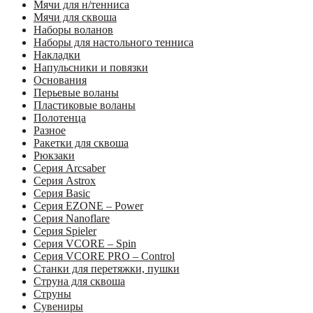
Мячи для н/тенниса
Мячи для сквоша
Наборы воланов
Наборы для настольного тенниса
Накладки
Напульсники и повязки
Основания
Перьевые воланы
Пластиковые воланы
Полотенца
Разное
Ракетки для сквоша
Рюкзаки
Серия Arcsaber
Серия Astrox
Серия Basic
Серия EZONE – Power
Серия Nanoflare
Серия Spieler
Серия VCORE – Spin
Серия VCORE PRO – Control
Станки для перетяжки, пушки
Струна для сквоша
Струны
Сувениры