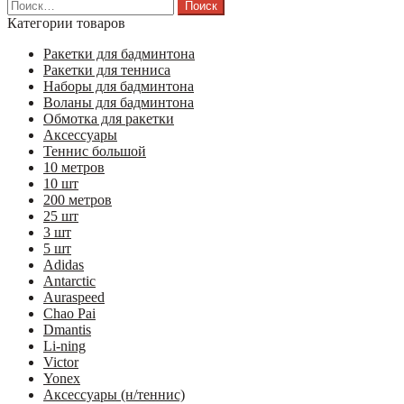
Найти:
Категории товаров
Ракетки для бадминтона
Ракетки для тенниса
Наборы для бадминтона
Воланы для бадминтона
Обмотка для ракетки
Аксессуары
Теннис большой
10 метров
10 шт
200 метров
25 шт
3 шт
5 шт
Adidas
Antarctic
Auraspeed
Chao Pai
Dmantis
Li-ning
Victor
Yonex
Аксессуары (н/теннис)