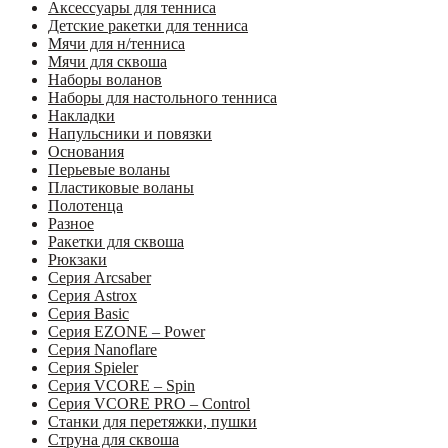
Аксессуары для тенниса
Детские ракетки для тенниса
Мячи для н/тенниса
Мячи для сквоша
Наборы воланов
Наборы для настольного тенниса
Накладки
Напульсники и повязки
Основания
Перьевые воланы
Пластиковые воланы
Полотенца
Разное
Ракетки для сквоша
Рюкзаки
Серия Arcsaber
Серия Astrox
Серия Basic
Серия EZONE – Power
Серия Nanoflare
Серия Spieler
Серия VCORE – Spin
Серия VCORE PRO – Control
Станки для перетяжки, пушки
Струна для сквоша